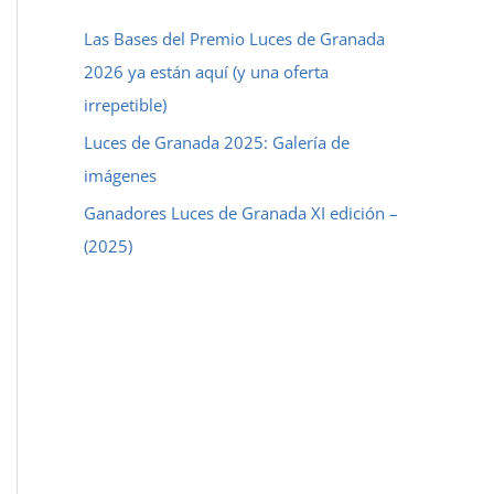
a
Las Bases del Premio Luces de Granada
r
2026 ya están aquí (y una oferta
p
irrepetible)
o
Luces de Granada 2025: Galería de
r
imágenes
:
Ganadores Luces de Granada XI edición –
(2025)