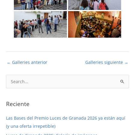
←
Galleries anterior
Galleries siguiente
→
B
u
s
c
Reciente
a
Las Bases del Premio Luces de Granada 2026 ya están aquí
r
(y una oferta irrepetible)
p