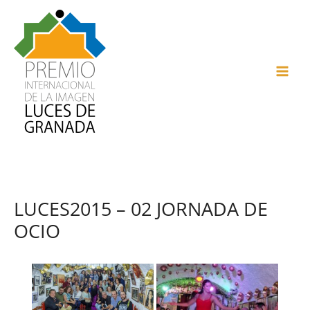
Ir
al
contenido
MAI
ME
LUCES2015 – 02 JORNADA DE
OCIO