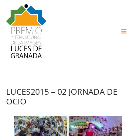
Ir
al
contenido
MAI
ME
LUCES2015 – 02 JORNADA DE
OCIO