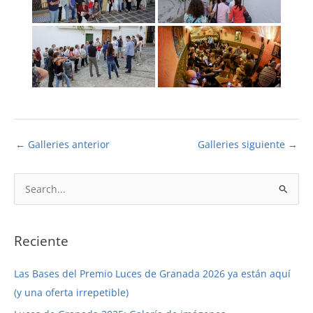
←
Galleries anterior
Galleries siguiente
→
B
u
s
c
Reciente
a
Las Bases del Premio Luces de Granada 2026 ya están aquí
r
(y una oferta irrepetible)
p