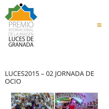
Ir
al
contenido
MAI
ME
LUCES2015 – 02 JORNADA DE
OCIO