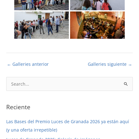
←
Galleries anterior
Galleries siguiente
→
B
u
s
c
Reciente
a
Las Bases del Premio Luces de Granada 2026 ya están aquí
r
(y una oferta irrepetible)
p