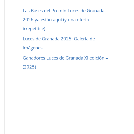
a
Las Bases del Premio Luces de Granada
r
2026 ya están aquí (y una oferta
p
irrepetible)
o
Luces de Granada 2025: Galería de
r
imágenes
:
Ganadores Luces de Granada XI edición –
(2025)