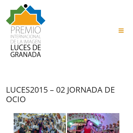
Ir
al
contenido
MAI
ME
LUCES2015 – 02 JORNADA DE
OCIO