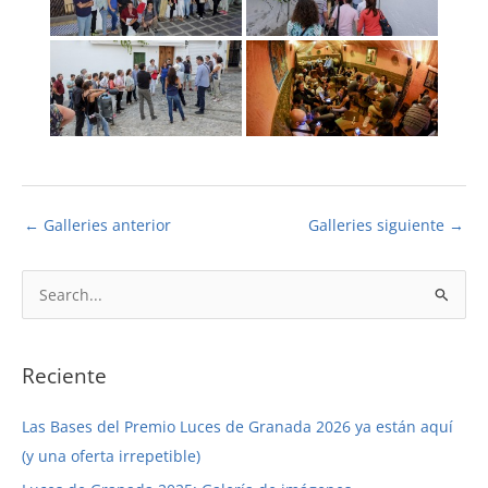
←
Galleries anterior
Galleries siguiente
→
B
u
s
c
Reciente
a
Las Bases del Premio Luces de Granada 2026 ya están aquí
r
(y una oferta irrepetible)
p