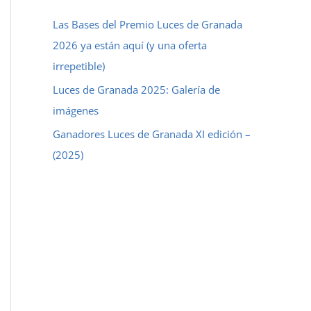
a
Las Bases del Premio Luces de Granada
r
2026 ya están aquí (y una oferta
p
irrepetible)
o
Luces de Granada 2025: Galería de
r
imágenes
:
Ganadores Luces de Granada XI edición –
(2025)