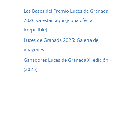
a
Las Bases del Premio Luces de Granada
r
2026 ya están aquí (y una oferta
p
irrepetible)
o
Luces de Granada 2025: Galería de
r
imágenes
:
Ganadores Luces de Granada XI edición –
(2025)