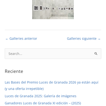
←
Galleries anterior
Galleries siguiente
→
B
u
s
c
Reciente
a
Las Bases del Premio Luces de Granada 2026 ya están aquí
r
(y una oferta irrepetible)
p
Luces de Granada 2025: Galería de imágenes
o
r
Ganadores Luces de Granada XI edición – (2025)