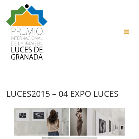
Ir
al
contenido
MAI
ME
LUCES2015 – 04 EXPO LUCES