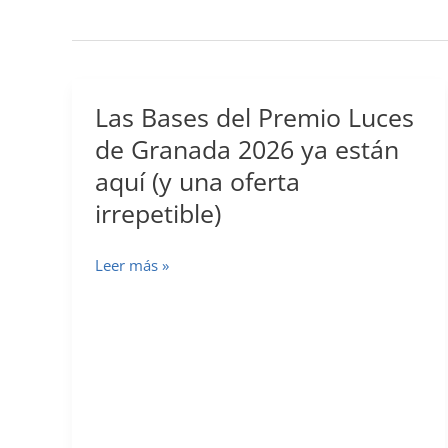
Las Bases del Premio Luces
de Granada 2026 ya están
aquí (y una oferta
irrepetible)
Las
Leer más »
Bases
del
Premio
Luces
de
Granada