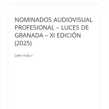
NOMINADOS AUDIOVISUAL
PROFESIONAL – LUCES DE
GRANADA – XI EDICIÓN
(2025)
NOMINADOS
Leer más »
AUDIOVISUAL
PROFESIONAL
–
LUCES
DE
GRANADA
–
XI