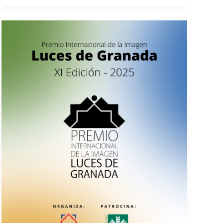
de
Granada
XI
edición
–
(2025)