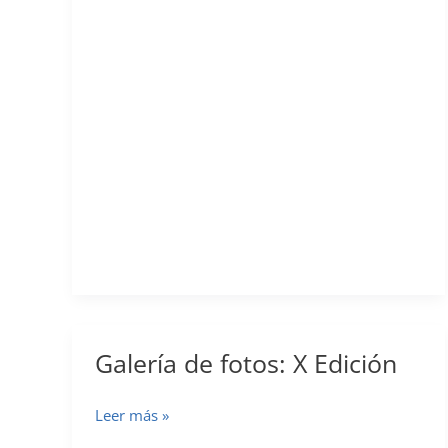
EDICIÓN
(2025)
Galería de fotos: X Edición
Galería
Leer más »
de