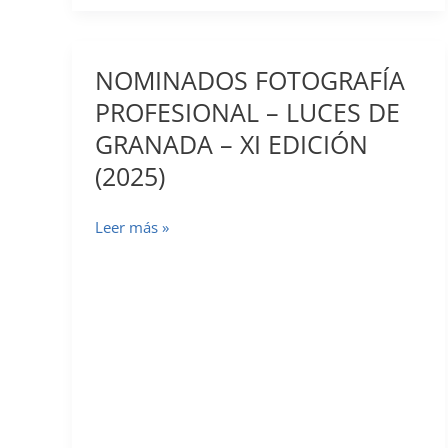
2026
ya
están
NOMINADOS FOTOGRAFÍA
aquí
PROFESIONAL – LUCES DE
(y
GRANADA – XI EDICIÓN
una
oferta
(2025)
irrepetible)
NOMINADOS
Leer más »
FOTOGRAFÍA
PROFESIONAL
–
LUCES
DE
GRANADA
–
XI