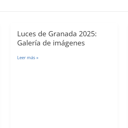
Luces de Granada 2025:
Galería de imágenes
Luces
Leer más »
de
Granada
2025:
Galería
de
imágenes