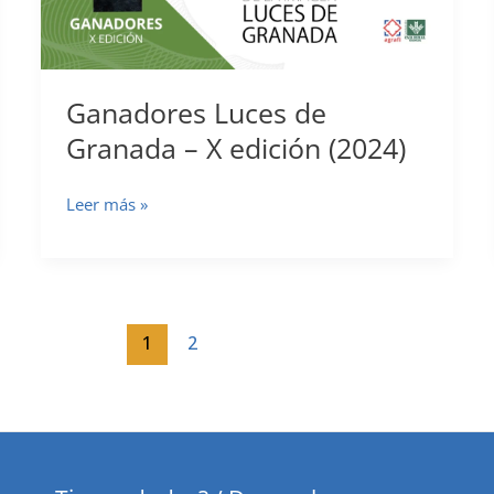
Ganadores Luces de
Granada – X edición (2024)
Ganadores
Leer más »
Luces
de
Granada
–
1
2
X
edición
(2024)