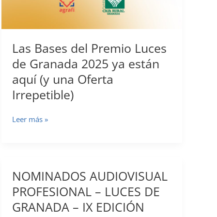
Las Bases del Premio Luces
de Granada 2025 ya están
aquí (y una Oferta
Irrepetible)
Las
Leer más »
Bases
del
Premio
Luces
NOMINADOS AUDIOVISUAL
de
PROFESIONAL – LUCES DE
Granada
GRANADA – IX EDICIÓN
2025