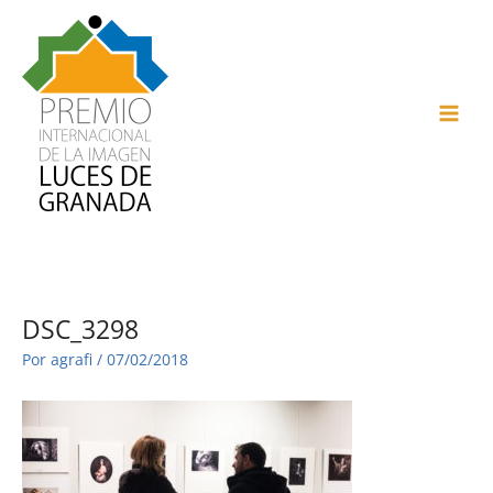
Ir
al
contenido
MAI
ME
DSC_3298
Por
agrafi
/
07/02/2018