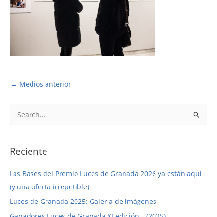
←
Medios anterior
B
u
s
c
Reciente
a
Las Bases del Premio Luces de Granada 2026 ya están aquí
r
(y una oferta irrepetible)
p
Luces de Granada 2025: Galería de imágenes
o
r
Ganadores Luces de Granada XI edición – (2025)