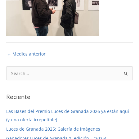
←
Medios anterior
B
u
s
c
Reciente
a
Las Bases del Premio Luces de Granada 2026 ya están aquí
r
(y una oferta irrepetible)
p
Luces de Granada 2025: Galería de imágenes
o
r
Ganadores Luces de Granada XI edición – (2025)