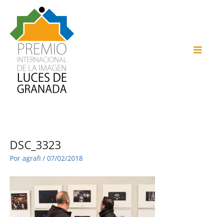
Ir
al
contenido
MAI
ME
DSC_3323
Por
agrafi
/
07/02/2018