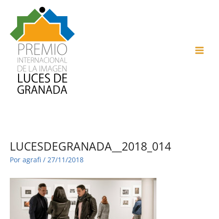
Ir
al
contenido
MAI
ME
LUCESDEGRANADA__2018_014
Por
agrafi
/
27/11/2018