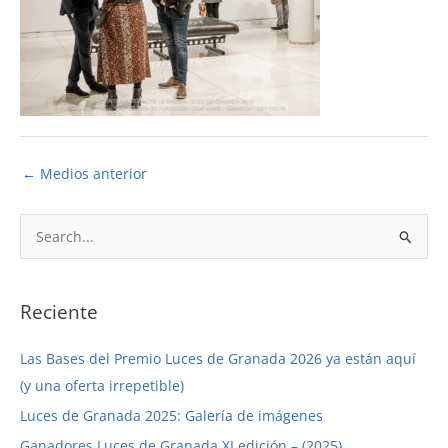
←
Medios anterior
B
u
s
c
Reciente
a
Las Bases del Premio Luces de Granada 2026 ya están aquí
r
(y una oferta irrepetible)
p
Luces de Granada 2025: Galería de imágenes
o
r
Ganadores Luces de Granada XI edición – (2025)