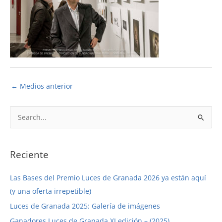
←
Medios anterior
B
u
s
c
Reciente
a
Las Bases del Premio Luces de Granada 2026 ya están aquí
r
(y una oferta irrepetible)
p
Luces de Granada 2025: Galería de imágenes
o
r
Ganadores Luces de Granada XI edición – (2025)