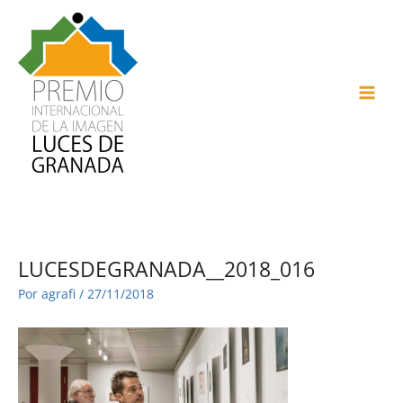
Ir
al
contenido
MAI
ME
LUCESDEGRANADA__2018_016
Por
agrafi
/
27/11/2018