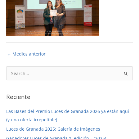
←
Medios anterior
B
u
s
c
Reciente
a
Las Bases del Premio Luces de Granada 2026 ya están aquí
r
(y una oferta irrepetible)
p
Luces de Granada 2025: Galería de imágenes
o
r
Ganadores Luces de Granada XI edición – (2025)