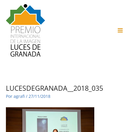
Ir
al
contenido
MAI
ME
LUCESDEGRANADA__2018_035
Por
agrafi
/
27/11/2018