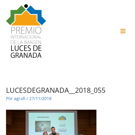
Ir
al
contenido
MAI
ME
LUCESDEGRANADA__2018_055
Por
agrafi
/
27/11/2018