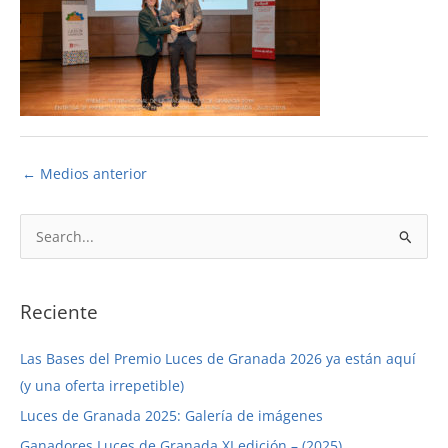
←
Medios anterior
B
u
s
c
Reciente
a
Las Bases del Premio Luces de Granada 2026 ya están aquí
r
(y una oferta irrepetible)
p
Luces de Granada 2025: Galería de imágenes
o
r
Ganadores Luces de Granada XI edición – (2025)