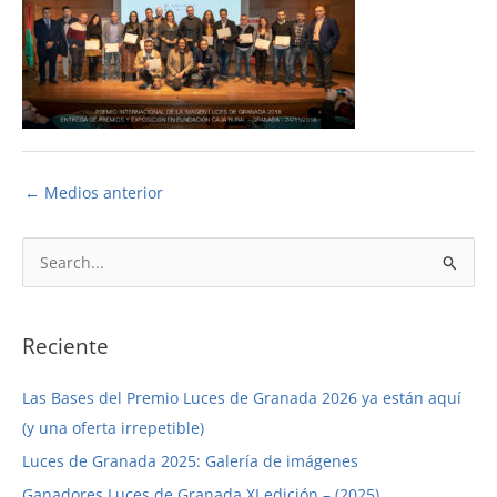
←
Medios anterior
B
u
s
c
Reciente
a
Las Bases del Premio Luces de Granada 2026 ya están aquí
r
(y una oferta irrepetible)
p
Luces de Granada 2025: Galería de imágenes
o
r
Ganadores Luces de Granada XI edición – (2025)