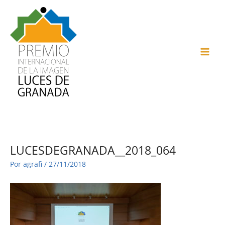
Ir
al
contenido
MAI
ME
LUCESDEGRANADA__2018_064
Por
agrafi
/
27/11/2018