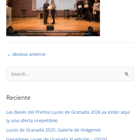
←
Medios anterior
B
u
s
c
Reciente
a
Las Bases del Premio Luces de Granada 2026 ya están aquí
r
(y una oferta irrepetible)
p
Luces de Granada 2025: Galería de imágenes
o
r
Ganadores Luces de Granada XI edición – (2025)