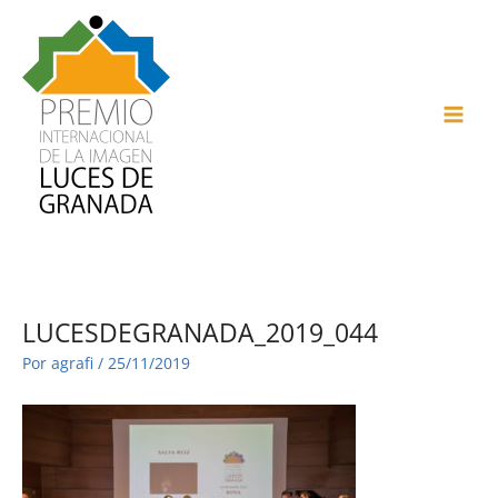
Ir
al
contenido
MAI
ME
LUCESDEGRANADA_2019_044
Por
agrafi
/
25/11/2019