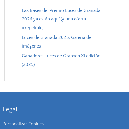
a
Las Bases del Premio Luces de Granada
r
2026 ya están aquí (y una oferta
p
irrepetible)
o
Luces de Granada 2025: Galería de
r
imágenes
:
Ganadores Luces de Granada XI edición –
(2025)
Legal
Personalizar Cookies