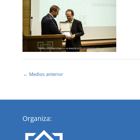
←
Medios anterior
Organiza: