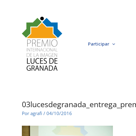
Ir
al
contenido
Participar
03lucesdegranada_entrega_pre
Por
agrafi
/
04/10/2016