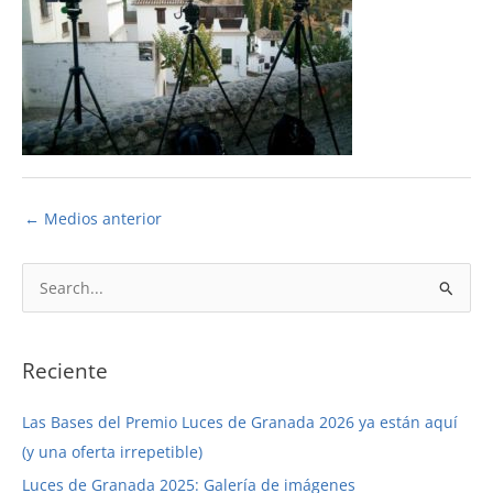
←
Medios anterior
B
u
s
c
Reciente
a
Las Bases del Premio Luces de Granada 2026 ya están aquí
r
(y una oferta irrepetible)
p
Luces de Granada 2025: Galería de imágenes
o