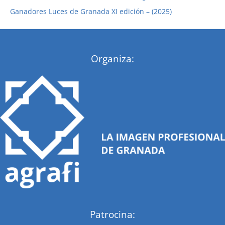
r
Ganadores Luces de Granada XI edición – (2025)
:
Organiza:
Patrocina: