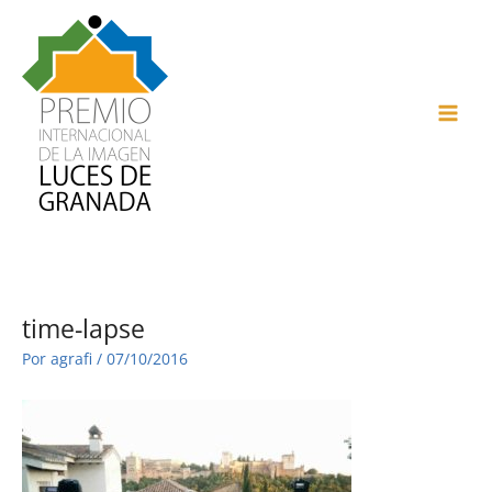
Ir
al
contenido
MAI
ME
time-lapse
Por
agrafi
/
07/10/2016