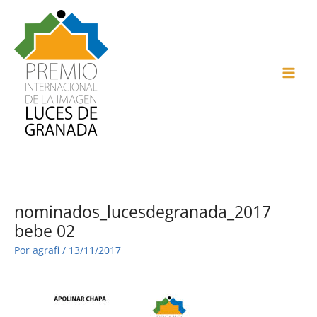
Ir
al
contenido
MAI
ME
nominados_lucesdegranada_2017
bebe 02
Por
agrafi
/
13/11/2017