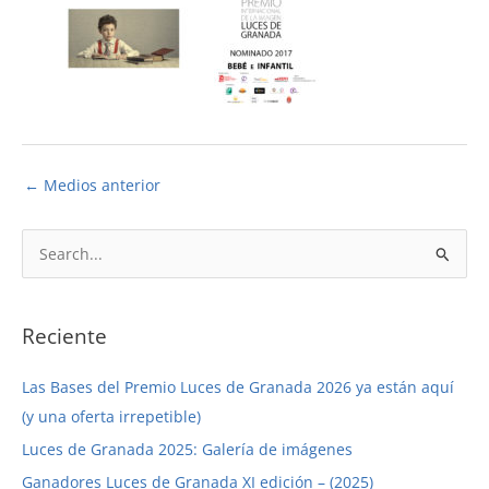
←
Medios anterior
B
u
s
c
Reciente
a
Las Bases del Premio Luces de Granada 2026 ya están aquí
r
(y una oferta irrepetible)
p
Luces de Granada 2025: Galería de imágenes
o
r
Ganadores Luces de Granada XI edición – (2025)