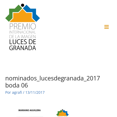
Ir
al
contenido
MAI
ME
nominados_lucesdegranada_2017
boda 06
Por
agrafi
/
13/11/2017