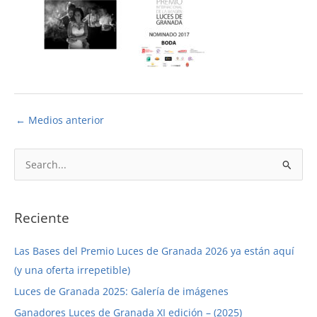
←
Medios anterior
B
u
s
c
Reciente
a
Las Bases del Premio Luces de Granada 2026 ya están aquí
r
(y una oferta irrepetible)
p
Luces de Granada 2025: Galería de imágenes
o
r
Ganadores Luces de Granada XI edición – (2025)