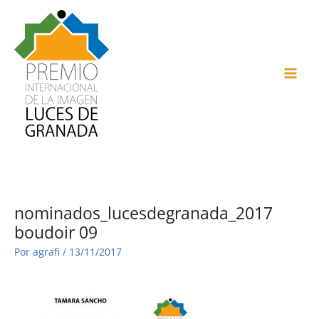
Ir
al
contenido
MAI
ME
nominados_lucesdegranada_2017
boudoir 09
Por
agrafi
/
13/11/2017