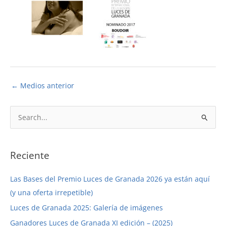
←
Medios anterior
B
u
s
c
Reciente
a
Las Bases del Premio Luces de Granada 2026 ya están aquí
r
(y una oferta irrepetible)
p
Luces de Granada 2025: Galería de imágenes
o
r
Ganadores Luces de Granada XI edición – (2025)