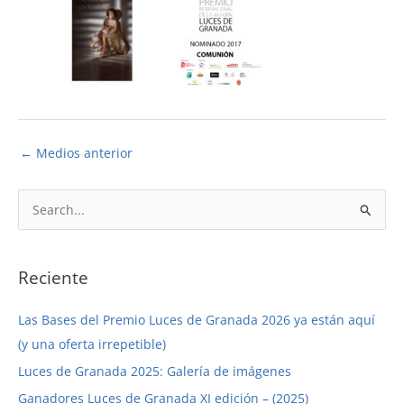
←
Medios anterior
B
u
s
c
Reciente
a
Las Bases del Premio Luces de Granada 2026 ya están aquí
r
(y una oferta irrepetible)
p
Luces de Granada 2025: Galería de imágenes
o
r
Ganadores Luces de Granada XI edición – (2025)