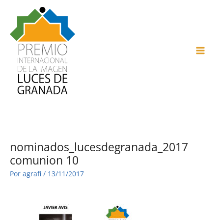
Ir
al
contenido
MAI
ME
nominados_lucesdegranada_2017
comunion 10
Por
agrafi
/
13/11/2017