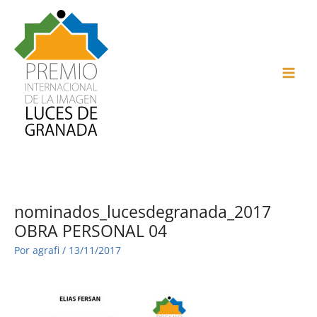
Ir
al
contenido
MAI
ME
nominados_lucesdegranada_2017
OBRA PERSONAL 04
Por
agrafi
/
13/11/2017