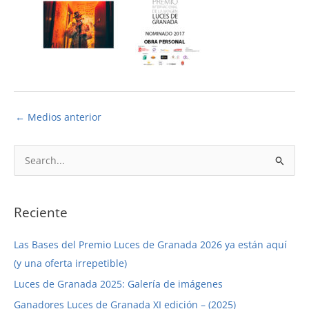
←
Medios anterior
B
u
s
c
Reciente
a
Las Bases del Premio Luces de Granada 2026 ya están aquí
r
(y una oferta irrepetible)
p
Luces de Granada 2025: Galería de imágenes
o
r
Ganadores Luces de Granada XI edición – (2025)