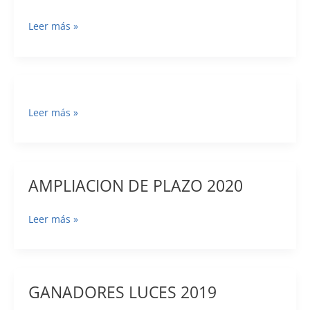
NOMINADOS
Leer más »
AUDIOVISUAL
PROFESIONAL
–
LUCES
DE
Leer más »
GRANADA
2020
AMPLIACION DE PLAZO 2020
AMPLIACION
Leer más »
DE
PLAZO
2020
GANADORES LUCES 2019