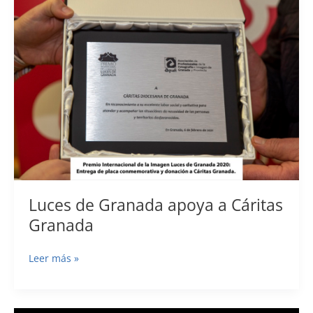
LUCES
DE
GRANADA
2021
(VIII
EDICIÓN)
Luces de Granada apoya a Cáritas
Granada
Luces
Leer más »
de
Granada
apoya