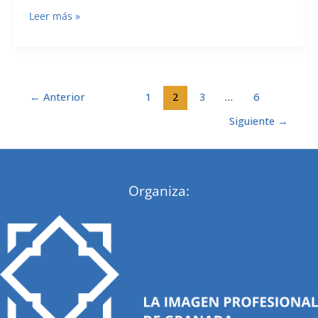
GANADORES
Leer más »
LUCES
2019
←
Anterior
1
2
3
…
6
Siguiente
→
Organiza: