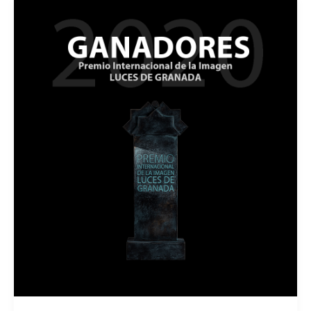
a
Cáritas
Granada